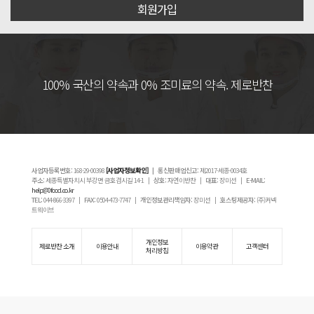
회원가입
100% 국산의 약속과 0% 조미료의 약속. 제로반찬
사업자등록번호:
168-29-00398
[사업자정보확인]
| 통신판매업신고:
제2017-세종-0034호
주소:
세종특별자치시 부강면 금호검시길 14-1 |
상호:
자연이반찬 |
대표:
장미선 |
E-MAIL:
help@0food.co.kr
TEL:
044-866-3397 |
FAX:
0504-473-7747 |
개인정보관리책임자:
장미선 |
호스팅제공자:
(주)커넥
트웨이브
개인정보
제로반찬 소개
이용안내
이용약관
고객센터
처리방침