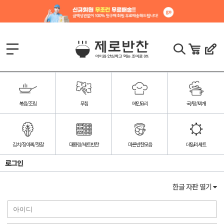
볶음/조림
무침
메인요리
국/탕/찌개
김치/장아찌/젓갈
대용량/세트반찬
마른반찬모음
데일리세트
로그인
한글 자판 열기