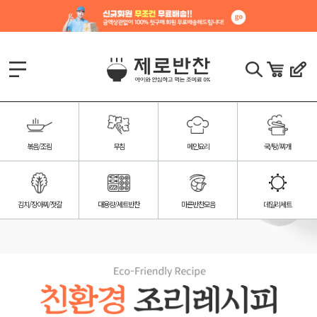
볶음/조림
무침
메인요리
국/탕/찌개
김치/장아찌/젓갈
대용량/세트반찬
마른반찬모음
데일리세트