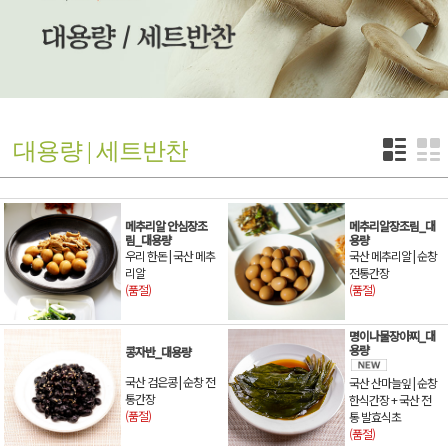
대용량 | 세트반찬
메추리알 안심장조
메추리알장조림_대
림_대용량
용량
우리 한돈 | 국산 메추
국산 메추리알 | 순창
리알
전통간장
(품절)
(품절)
명이나물장아찌_대
용량
콩자반_대용량
국산 검은콩 | 순창 전
국산 산마늘잎 | 순창
통간장
한식간장 + 국산 전
(품절)
통 발효식초
(품절)