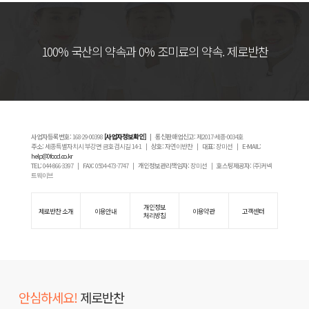
100% 국산의 약속과 0% 조미료의 약속. 제로반찬
사업자등록번호:
168-29-00398
[사업자정보확인]
| 통신판매업신고:
제2017-세종-0034호
주소:
세종특별자치시 부강면 금호검시길 14-1 |
상호:
자연이반찬 |
대표:
장미선 |
E-MAIL:
help@0food.co.kr
TEL:
044-866-3397 |
FAX:
0504-473-7747 |
개인정보관리책임자:
장미선 |
호스팅제공자:
(주)커넥
트웨이브
개인정보
제로반찬 소개
이용안내
이용약관
고객센터
처리방침
안심하세요!
제로반찬