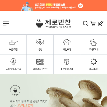
볶음/조림
무침
메인요리
국/탕/찌개
김치/장아찌/젓갈
대용량/세트반찬
마른반찬모음
데일리세트